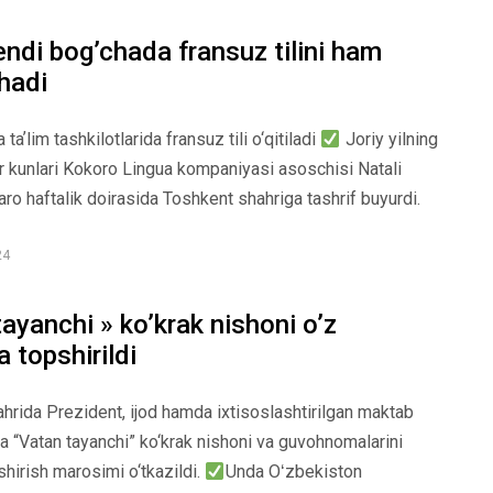
endi bog’chada fransuz tilini ham
hadi
aʼlim tashkilotlarida fransuz tili o‘qitiladi
Joriy yilning
 kunlari Kokoro Lingua kompaniyasi asoschisi Natali
aro haftalik doirasida Toshkent shahriga tashrif buyurdi.
24
ayanchi » ko’krak nishoni o’z
a topshirildi
hrida Prezident, ijod hamda ixtisoslashtirilgan maktab
ga “Vatan tayanchi” ko‘krak nishoni va guvohnomalarini
shirish marosimi o‘tkazildi.
Unda Oʻzbekiston