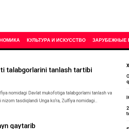
НОМИКА
КУЛЬТУРА И ИСКУССТВО
ЗАРУБЕЖНЫЕ 
 talabgorlarini tanlash tartibi
O
q
fiya nomidagi Davlat mukofotiga talabgorlarni tanlash va
agi nizom tasdiqlandi Unga ko‘ra, Zulfiya nomidagi...
2
t
layn qaytarib