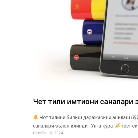
Чет тили имтиҳони саналари
Чет тилини билиш даражасини аниқлаш бўй
саналари эълон қилинди. Унга кўра:
тест си
Октябрь 16, 2024