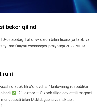
si bekor qilindi
0-oktabrdagi hal qiluv qarori bilan lisenziya talab va
rsity” masʼuliyati cheklangan jamiyatiga 2022-yil 13-
t ruhi
yaxshi oʻzbek tili oʻqituvchisi” tanlovining respublika
shlandi
“21-oktabr — Oʻzbek tiliga davlat tili maqomi
” munosabati bilan Maktabgacha va maktab...
24