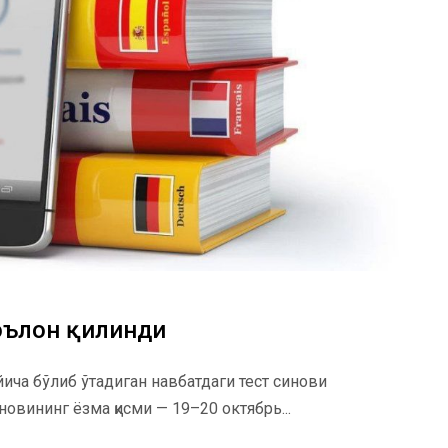
 эълон қилинди
ича бўлиб ўтадиган навбатдаги тест синови
новининг ёзма қисми — 19–20 октябрь...