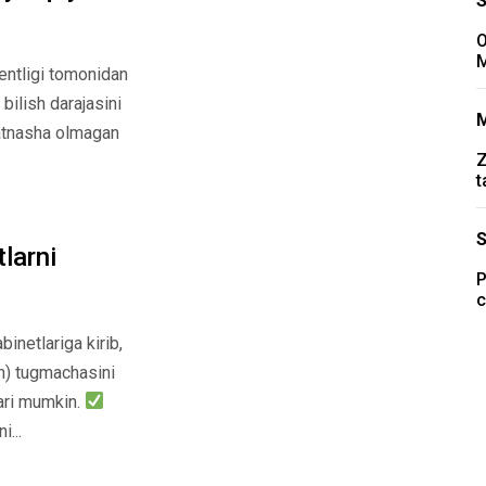
O
M
entligi tomonidan
 bilish darajasini
qatnasha olmagan
Z
t
larni
P
c
inetlariga kirib,
an) tugmachasini
lari mumkin.
...