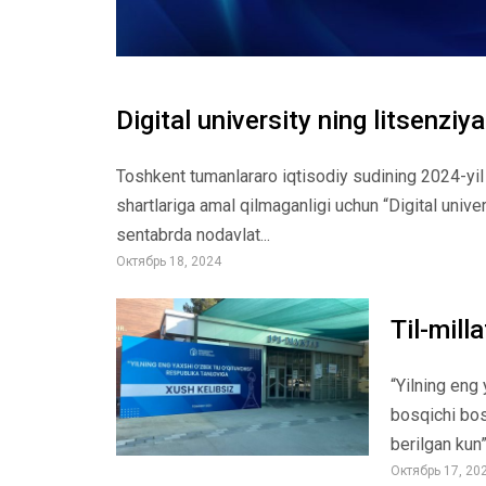
Digital university ning litsenziya
Toshkent tumanlararo iqtisodiy sudining 2024-yil 1
shartlariga amal qilmaganligi uchun “Digital unive
sentabrda nodavlat...
Октябрь 18, 2024
Til-milla
“Yilning eng 
bosqichi bo
berilgan kun
Октябрь 17, 20