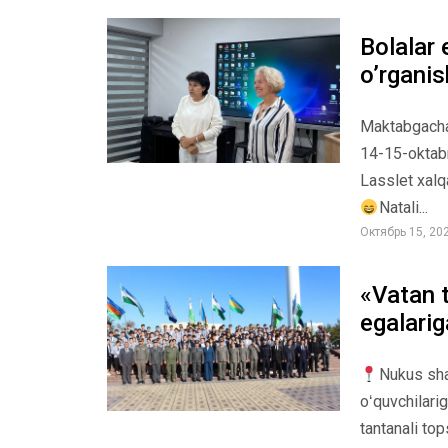
Bolalar 
o’rganis
Maktabgacha t
14-15-oktabr
Lasslet xalq
Natali...
Октябрь 15, 20
«Vatan t
egalarig
Nukus sha
oʻquvchilari
tantanali top