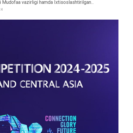
 Mudofaa vazirligi hamda Ixtisoslashtirilgan...
24