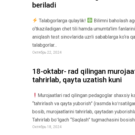
beriladi
Talabgorlarga qulaylik!
Bilimni baholash ag
o‘tkaziladigan chet tili hamda umumta'lim fanlarini
aniqlash test sinovlarida uzrli sabablarga ko‘ra 
talabgorlar...
Октябрь 22, 2024
18-oktabr- rad qilingan murojaat
tahrirlab, qayta uzatish kuni
Murojaatlari rad qilingan pedagoglar shaxsiy kab
“tahrirlash va qayta yuborish” (rasmda koʻrsatilg
bosib, murojaatlarini tahrirlab, qaytadan yuborish
Tahrirlab boʻlgach “Saqlash” tugmachasini bosishni
Октябрь 18, 2024