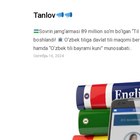
Tanlov
Sovrin jamg‘armasi 89 million so‘m bo‘lgan “Til 
boshlandi!
O‘zbek tiliga davlat tili maqomi beri
hamda “O‘zbek tili bayrami kuni” munosabati...
Октябрь 16, 2024