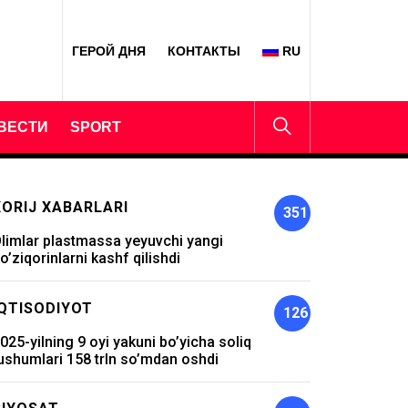
ГЕРОЙ ДНЯ
КОНТАКТЫ
RU
ВЕСТИ
SPORT
XORIJ XABARLARI
351
limlar plastmassa yeyuvchi yangi
o’ziqorinlarni kashf qilishdi
IQTISODIYOT
126
025-yilning 9 oyi yakuni bo’yicha soliq
ushumlari 158 trln so’mdan oshdi