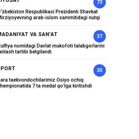
SIYOSAT
73
‘zbekiston Respublikasi Prezidenti Shavkat
irziyoyevning arab-islom sammitidagi nutqi
MADANIYAT VA SAN'AT
37
ulfiya nomidagi Davlat mukofoti talabgorlarini
anlash tartibi belgilandi
SPORT
35
ara taekvondochilarimiz Osiyo ochiq
hempionatida 7 ta medal qoʻlga kiritishdi