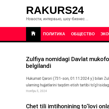
Перейти
RAKURS24
к
содержанию
Новости, интервью, шоу-бизнес …
ПОЛИТИКА
ОБЩЕСТВО
ЭКО
Zulfiya nomidagi Davlat mukofoti
belgilandi
Hukumat Qarori (731-son, 01.11.2024 y.) bilan Zul
ularning hujjatlarini taqdim etish tartibi to‘g‘risid
Ноябрь 5, 2024
Chet tili imtihonining to’lovi on