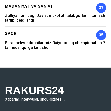
MADANIYAT VA SAN'AT
37
Zulfiya nomidagi Davlat mukofoti talabgorlarini tanlash
tartibi belgilandi
SPORT
35
Para taekvondochilarimiz Osiyo ochiq chempionatida 7
ta medal qoʻlga kiritishdi
RAKURS24
Xabarlar, intervyular, shou-biznes …