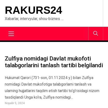
Skip
RAKURS24
to
content
Xabarlar, intervyular, shou-biznes …
Primary
Menu
Zulfiya nomidagi Davlat mukofoti
talabgorlarini tanlash tartibi belgilandi
Hukumat Qarori (731-son, 01.11.2024 y.) bilan Zulfiya
nomidagi Davlat mukofotiga talabgorlarni tanlash va
ularning hujjatlarini taqdim etish tartibi to‘g‘risidagi nizom
tasdiqlandi Unga ko‘ra, Zulfiya nomidagi...
Noyabr 5, 2024