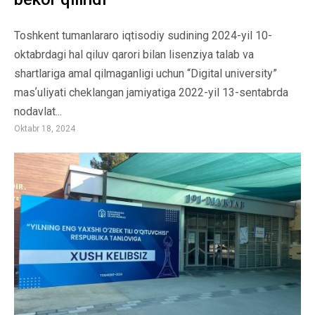
Toshkent tumanlararo iqtisodiy sudining 2024-yil 10-
oktabrdagi hal qiluv qarori bilan lisenziya talab va
shartlariga amal qilmaganligi uchun “Digital university”
masʼuliyati cheklangan jamiyatiga 2022-yil 13-sentabrda
nodavlat...
Oktabr 18, 2024