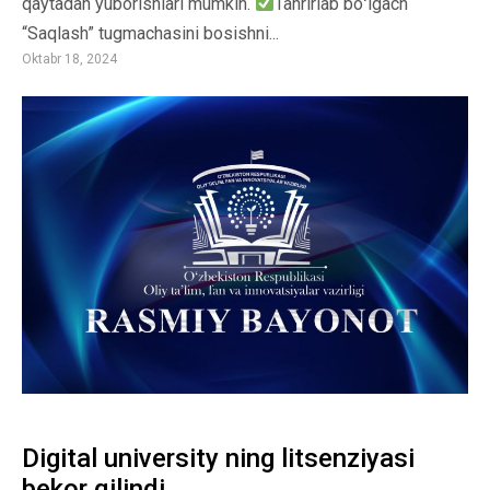
qaytadan yuborishlari mumkin.
Tahrirlab boʻlgach
“Saqlash” tugmachasini bosishni...
Oktabr 18, 2024
Digital university ning litsenziyasi
bekor qilindi