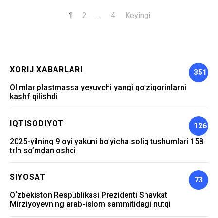
1
2
…
4
Keyingi
Maqolalar
bo‘yicha
harakatlanish
XORIJ XABARLARI
351
Olimlar plastmassa yeyuvchi yangi qo’ziqorinlarni
kashf qilishdi
IQTISODIYOT
126
2025-yilning 9 oyi yakuni bo’yicha soliq tushumlari 158
trln so’mdan oshdi
SIYOSAT
73
O‘zbekiston Respublikasi Prezidenti Shavkat
Mirziyoyevning arab-islom sammitidagi nutqi