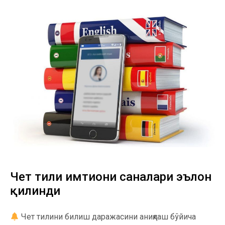
Чет тили имтиҳони саналари эълон
қилинди
Чет тилини билиш даражасини аниқлаш бўйича