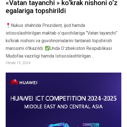
«Vatan tayanchi » ko’krak nishoni o’z
egalariga topshirildi
Nukus shahrida Prezident, ijod hamda
ixtisoslashtirilgan maktab oʻquvchilariga “Vatan tayanchi”
ko‘krak nishoni va guvohnomalarini tantanali topshirish
marosimi o‘tkazildi.
Unda Oʻzbekiston Respublikasi
Mudofaa vazirligi hamda Ixtisoslashtirilgan...
Oktabr 15, 2024