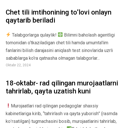
Chet tili imtihonining to’lovi onlayn
qaytarib beriladi
Talabgorlarga qulaylik!
Bilimni baholash agentligi
tomonidan o‘tkaziladigan chet tili hamda umumta'lim
fanlarini bilish darajasini aniqlash test sinovlarida uzrli
sabablarga ko‘ra qatnasha olmagan talabgorlar...
Oktabr 22, 2024
18-oktabr- rad qilingan murojaatlarni
tahrirlab, qayta uzatish kuni
Murojaatlari rad qilingan pedagoglar shaxsiy
kabinetlariga kirib, “tahrirlash va qayta yuborish” (rasmda
koʻrsatilgan) tugmachasini bosib, murojaatlarini tahrirlab,