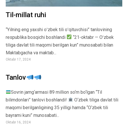
Til-millat ruhi
“Yilning eng yaxshi oʻzbek tili oʻqituvchisi” tanlovining
respublika bosqichi boshlandi
“21-oktabr — Oʻzbek
tiliga davlat tili maqomi berilgan kun” munosabati bilan
Maktabgacha va maktab...
Oktabr 17, 2024
Tanlov
Sovrin jamg‘armasi 89 million so‘m bo‘lgan “Til
bilimdonlari” tanlovi boshlandi!
O‘zbek tiliga davlat tili
maqomi berilganligining 35 yilligi hamda “O‘zbek tili
bayrami kuni” munosabati...
Oktabr 16, 2024