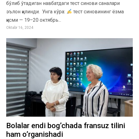
бўлиб ўтадиган навбатдаги тест синови саналари
эълон қилинди. Унга кўра:
тест синовининг ёзма
қисми — 19–20 октябрь...
Oktabr 16, 2024
Bolalar endi bog’chada fransuz tilini
ham o’rganishadi