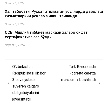
Noyabr 6, 2024
Халқ табобати: Рухсат этилмаган усулларда даволаш
хизматларини реклама қилиш тақиқланди
Noyabr 6, 2024
ССВ: Миллий тиббиёт маркази халқаро сифат
сертификатига эга бўлди
Noyabr 5, 2024
O‘zbekiston
Turk Rivierasida
Post
Respublikasi ilk bor
«caretta caretta
menyusi
3 ta valyutada
mavsumi» boshlandi
suveren xalqaro
obligatsiyalarini
joylashtirdi