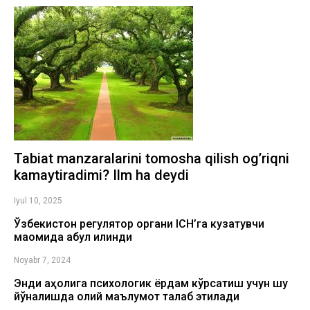
Tabiat manzaralarini tomosha qilish og’riqni
kamaytiradimi? Ilm ha deydi
Iyul 10, 2025
Ўзбекистон регулятор органи ICH’га кузатувчи
мақомида қабул қилинди
Noyabr 7, 2024
Энди аҳолига психологик ёрдам кўрсатиш учун шу
йўналишда олий маълумот талаб этилади