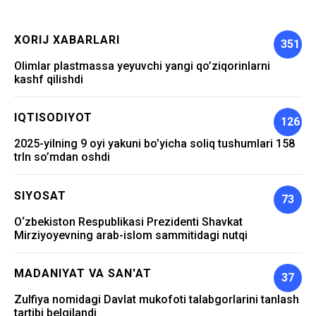
XORIJ XABARLARI
351
Olimlar plastmassa yeyuvchi yangi qo’ziqorinlarni
kashf qilishdi
IQTISODIYOT
126
2025-yilning 9 oyi yakuni bo’yicha soliq tushumlari 158
trln so’mdan oshdi
SIYOSAT
73
O‘zbekiston Respublikasi Prezidenti Shavkat
Mirziyoyevning arab-islom sammitidagi nutqi
MADANIYAT VA SAN'AT
37
Zulfiya nomidagi Davlat mukofoti talabgorlarini tanlash
tartibi belgilandi