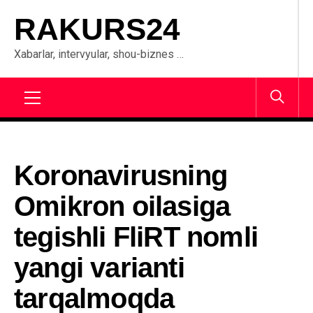
Skip
RAKURS24
to
content
Xabarlar, intervyular, shou-biznes …
Primary
Menu
Koronavirusning
Omikron oilasiga
tegishli FliRT nomli
yangi varianti
tarqalmoqda