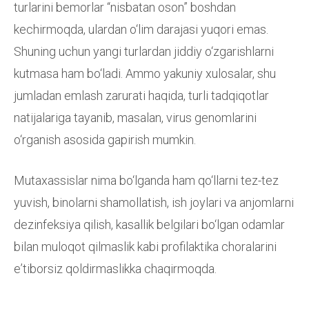
turlarini bemorlar “nisbatan oson” boshdan
kechirmoqda, ulardan o‘lim darajasi yuqori emas.
Shuning uchun yangi turlardan jiddiy o‘zgarishlarni
kutmasa ham bo‘ladi. Ammo yakuniy xulosalar, shu
jumladan emlash zarurati haqida, turli tadqiqotlar
natijalariga tayanib, masalan, virus genomlarini
o‘rganish asosida gapirish mumkin.
Mutaxassislar nima bo‘lganda ham qo‘llarni tez-tez
yuvish, binolarni shamollatish, ish joylari va anjomlarni
dezinfeksiya qilish, kasallik belgilari bo‘lgan odamlar
bilan muloqot qilmaslik kabi profilaktika choralarini
eʼtiborsiz qoldirmaslikka chaqirmoqda.