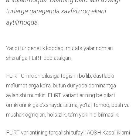
turlarga qaraganda xavfsizroq ekani
aytilmoqda.
Yangi tur genetik koddagi mutatsiyalar nomlari
sharafiga FLiRT deb atalgan.
FLiRT Omikron oilasiga tegishli bo‘lib, dastlabki
maʼlumotlarga ko‘ra, butun dunyoda dominantga
aylanishi mumkin. FLiRT variantlarining belgilari
omikronnikiga o‘xshaydi: isitma, yo‘tal, tomoq, bosh va
mushak og‘riqlari, holsizlik, taʼm yoki hid bilmaslik.
FLiRT variantining tarqalishi tufayli AQSH Kasalliklarni