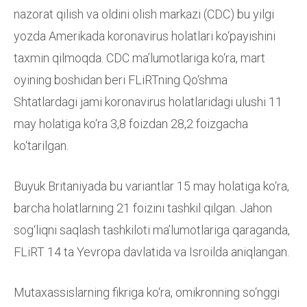
nazorat qilish va oldini olish markazi (CDC) bu yilgi
yozda Amerikada koronavirus holatlari ko‘payishini
taxmin qilmoqda. CDC maʼlumotlariga ko‘ra, mart
oyining boshidan beri FLiRTning Qo‘shma
Shtatlardagi jami koronavirus holatlaridagi ulushi 11
may holatiga ko‘ra 3,8 foizdan 28,2 foizgacha
ko‘tarilgan.
Buyuk Britaniyada bu variantlar 15 may holatiga ko‘ra,
barcha holatlarning 21 foizini tashkil qilgan. Jahon
sog‘liqni saqlash tashkiloti maʼlumotlariga qaraganda,
FLiRT 14 ta Yevropa davlatida va Isroilda aniqlangan.
Mutaxassislarning fikriga ko‘ra, omikronning so‘nggi