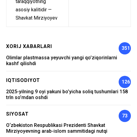
taraqqiyotning
asosiy kalitidir —
Shavkat Mirziyoyev
XORIJ XABARLARI
351
Olimlar plastmassa yeyuvchi yangi qo’ziqorinlarni
kashf qilishdi
IQTISODIYOT
126
2025-yilning 9 oyi yakuni bo’yicha soliq tushumlari 158
trln so’mdan oshdi
SIYOSAT
73
O‘zbekiston Respublikasi Prezidenti Shavkat
Mirziyoyevning arab-islom sammitidagi nutqi