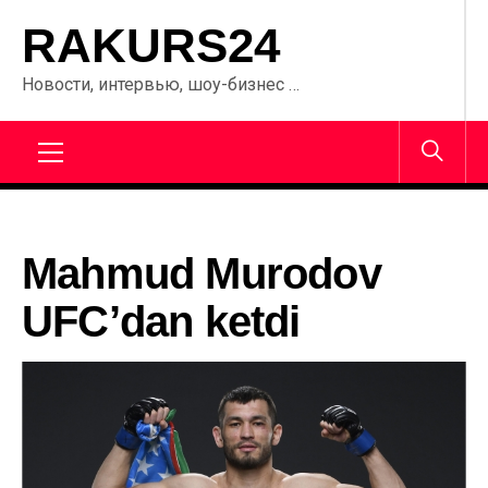
Перейти
RAKURS24
к
содержанию
Новости, интервью, шоу-бизнес …
Главное
меню
Mahmud Murodov
UFC’dan ketdi