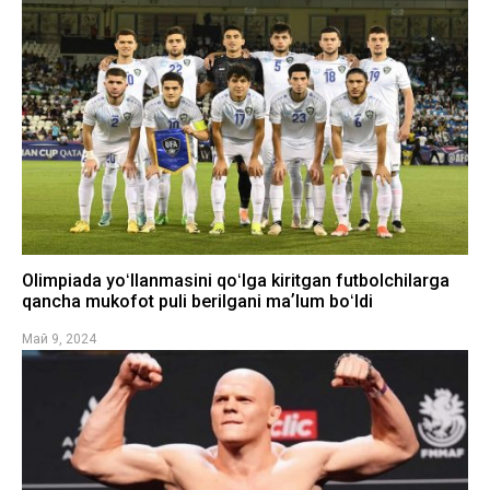
Olimpiada yoʻllanmasini qoʻlga kiritgan futbolchilarga
qancha mukofot puli berilgani maʼlum boʻldi
Май 9, 2024