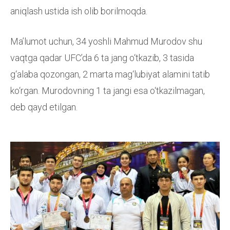
aniqlash ustida ish olib borilmoqda.
Ma’lumot uchun, 34 yoshli Mahmud Murodov shu
vaqtga qadar UFCʼda 6 ta jang o‘tkazib, 3 tasida
g‘alaba qozongan, 2 marta mag‘lubiyat alamini tatib
ko‘rgan. Murodovning 1 ta jangi esa o‘tkazilmagan,
deb qayd etilgan.