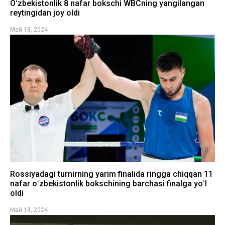
Oʻzbekistonlik 8 nafar bokschi WBCning yangilangan
reytingidan joy oldi
Май 18, 2024
Rossiyadagi turnirning yarim finalida ringga chiqqan 11
nafar oʻzbekistonlik bokschining barchasi finalga yoʻl
oldi
Май 18, 2024