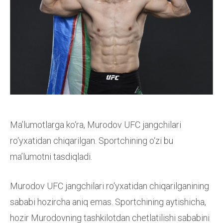
Ma’lumotlarga ko‘ra, Murodov UFC jangchilari
ro‘yxatidan chiqarilgan. Sportchining o‘zi bu
ma’lumotni tasdiqladi.
Murodov UFC jangchilari ro‘yxatidan chiqarilganining
sababi hozircha aniq emas. Sportchining aytishicha,
hozir Murodovning tashkilotdan chetlatilishi sababini