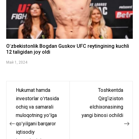
Oʻzbekistonlik Bogdan Guskov UFC reytingining kuchli
12 taligidan joy oldi
Май 1, 2024
Hukumat hamda
Toshkentda
Навигация
investorlar oʻrtasida
Qirg‘iziston
по
ochiq va samarali
elchixonasining
muloqotning yoʻlga
yangi binosi ochildi
записям
qoʻyilgani barqaror
iqtisodiy