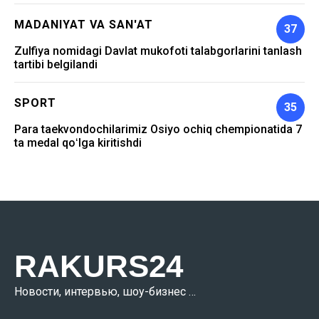
MADANIYAT VA SAN'AT
37
Zulfiya nomidagi Davlat mukofoti talabgorlarini tanlash
tartibi belgilandi
SPORT
35
Para taekvondochilarimiz Osiyo ochiq chempionatida 7
ta medal qoʻlga kiritishdi
RAKURS24
Новости, интервью, шоу-бизнес …