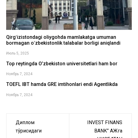
Qirgʻizistondagi oliygohda mamlakatga umuman
bormagan oʻzbekistonlik talabalar borligi aniqlandi
Июль 5, 2025
Top reytingda O’zbekiston universitetlari ham bor
Ноябрь 7, 2024
TOEFL IBT hamda GRE imtihonlari endi Agentlikda
Ноябрь 7, 2024
Диплом
INVEST FINANS
Навигация
тўғрисидаги
BANK” АЖга