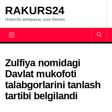
Перейти
RAKURS24
к
содержанию
Новости, интервью, шоу-бизнес …
Главное
меню
Zulfiya nomidagi
Davlat mukofoti
talabgorlarini tanlash
tartibi belgilandi