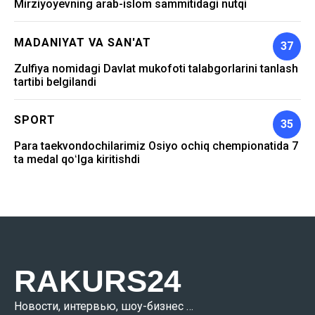
Mirziyoyevning arab-islom sammitidagi nutqi
MADANIYAT VA SAN'AT
37
Zulfiya nomidagi Davlat mukofoti talabgorlarini tanlash
tartibi belgilandi
SPORT
35
Para taekvondochilarimiz Osiyo ochiq chempionatida 7
ta medal qoʻlga kiritishdi
RAKURS24
Новости, интервью, шоу-бизнес …