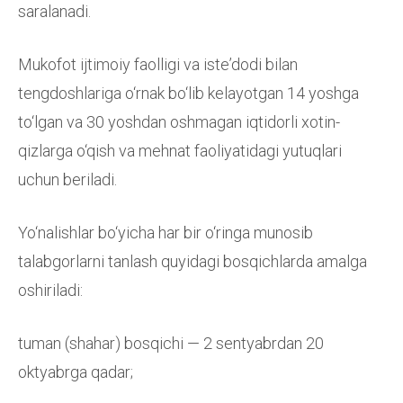
saralanadi.
Mukofot ijtimoiy faolligi va isteʼdodi bilan
tengdoshlariga o‘rnak bo‘lib kelayotgan 14 yoshga
to‘lgan va 30 yoshdan oshmagan iqtidorli xotin-
qizlarga o‘qish va mehnat faoliyatidagi yutuqlari
uchun beriladi.
Yo‘nalishlar bo‘yicha har bir o‘ringa munosib
talabgorlarni tanlash quyidagi bosqichlarda amalga
oshiriladi:
tuman (shahar) bosqichi — 2 sentyabrdan 20
oktyabrga qadar;