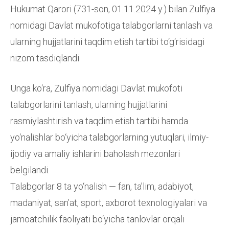
Hukumat Qarori (731-son, 01.11.2024 y.) bilan Zulfiya
nomidagi Davlat mukofotiga talabgorlarni tanlash va
ularning hujjatlarini taqdim etish tartibi to‘g‘risidagi
nizom tasdiqlandi
Unga ko‘ra, Zulfiya nomidagi Davlat mukofoti
talabgorlarini tanlash, ularning hujjatlarini
rasmiylashtirish va taqdim etish tartibi hamda
yo‘nalishlar bo‘yicha talabgorlarning yutuqlari, ilmiy-
ijodiy va amaliy ishlarini baholash mezonlari
belgilandi.
Talabgorlar 8 ta yo‘nalish — fan, taʼlim, adabiyot,
madaniyat, sanʼat, sport, axborot texnologiyalari va
jamoatchilik faoliyati bo‘yicha tanlovlar orqali