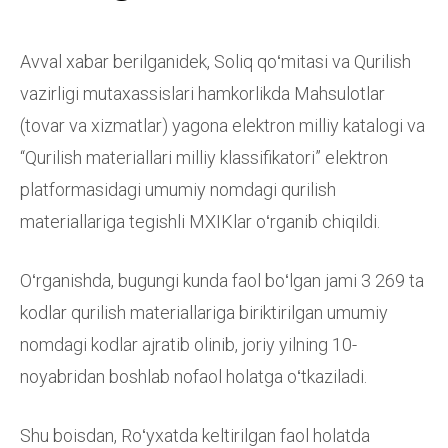
Avval xabar berilganidek, Soliq qoʻmitasi va Qurilish
vazirligi mutaxassislari hamkorlikda Mahsulotlar
(tovar va xizmatlar) yagona elektron milliy katalogi va
“Qurilish materiallari milliy klassifikatori” elektron
platformasidagi umumiy nomdagi qurilish
materiallariga tegishli MXIKlar oʻrganib chiqildi.
Oʻrganishda, bugungi kunda faol boʻlgan jami 3 269 ta
kodlar qurilish materiallariga biriktirilgan umumiy
nomdagi kodlar ajratib olinib, joriy yilning 10-
noyabridan boshlab nofaol holatga oʻtkaziladi.
Shu boisdan, Roʻyxatda keltirilgan faol holatda