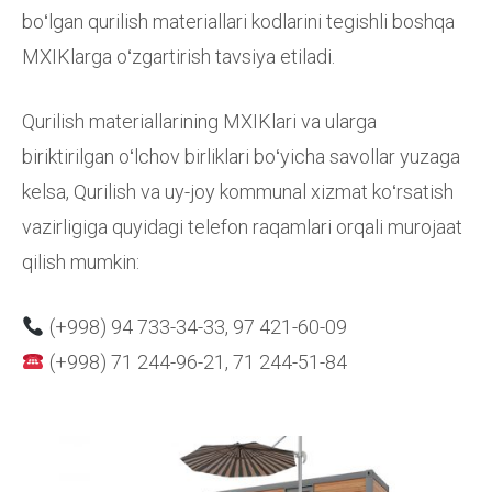
boʻlgan qurilish materiallari kodlarini tegishli boshqa
MXIKlarga oʻzgartirish tavsiya etiladi.
Qurilish materiallarining MXIKlari va ularga
biriktirilgan oʻlchov birliklari boʻyicha savollar yuzaga
kelsa, Qurilish va uy-joy kommunal xizmat koʻrsatish
vazirligiga quyidagi telefon raqamlari orqali murojaat
qilish mumkin:
(+998) 94 733-34-33, 97 421-60-09
(+998) 71 244-96-21, 71 244-51-84