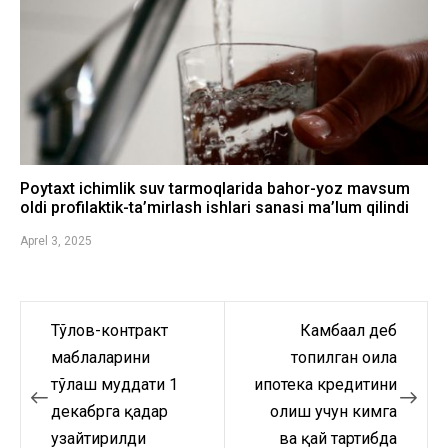
Poytaxt ichimlik suv tarmoqlarida bahor-yoz mavsum
oldi profilaktik-ta’mirlash ishlari sanasi ma’lum qilindi
Aprel 3, 2025
Тўлов-контракт
Камбағал деб
Post
маблағларини
топилган оила
menyusi
тўлаш муддати 1
ипотека кредитини
декабрга қадар
олиш учун кимга
узайтирилди
ва қай тартибда