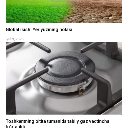
Global isish: Yer yuzining nolasi
Iyul 9, 2025
Toshkentning oltita tumanida tabiiy gaz vaqtincha
toʻxtatildi