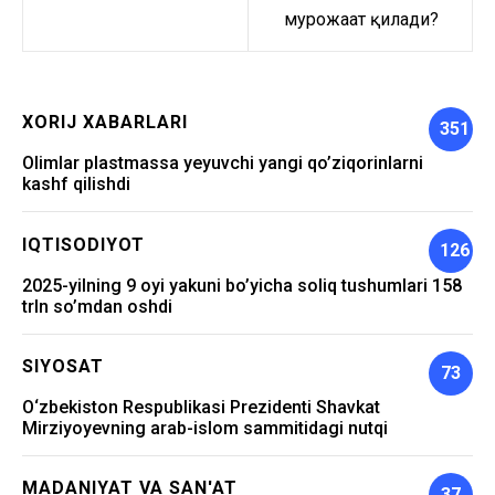
мурожаат қилади?
XORIJ XABARLARI
351
Olimlar plastmassa yeyuvchi yangi qo’ziqorinlarni
kashf qilishdi
IQTISODIYOT
126
2025-yilning 9 oyi yakuni bo’yicha soliq tushumlari 158
trln so’mdan oshdi
SIYOSAT
73
O‘zbekiston Respublikasi Prezidenti Shavkat
Mirziyoyevning arab-islom sammitidagi nutqi
MADANIYAT VA SAN'AT
37