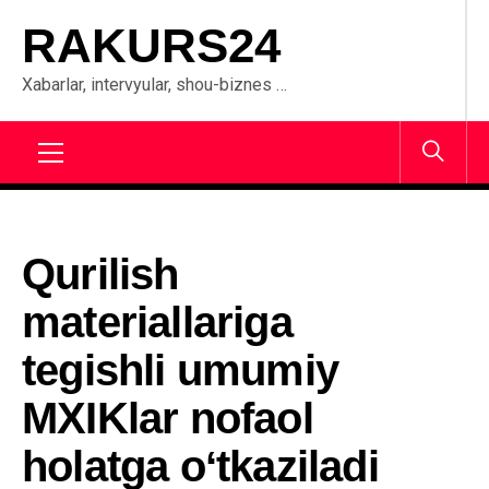
Skip
RAKURS24
to
content
Xabarlar, intervyular, shou-biznes …
Primary
Menu
Qurilish
materiallariga
tegishli umumiy
MXIKlar nofaol
holatga oʻtkaziladi