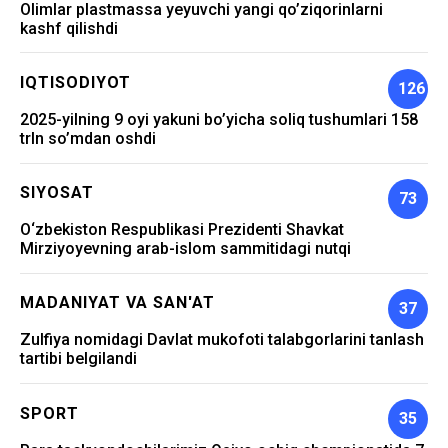
Olimlar plastmassa yeyuvchi yangi qo’ziqorinlarni
kashf qilishdi
IQTISODIYOT
126
2025-yilning 9 oyi yakuni bo’yicha soliq tushumlari 158
trln so’mdan oshdi
SIYOSAT
73
O‘zbekiston Respublikasi Prezidenti Shavkat
Mirziyoyevning arab-islom sammitidagi nutqi
MADANIYAT VA SAN'AT
37
Zulfiya nomidagi Davlat mukofoti talabgorlarini tanlash
tartibi belgilandi
SPORT
35