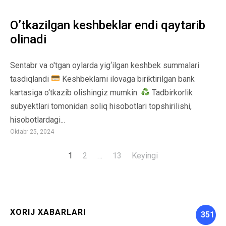
O’tkazilgan keshbeklar endi qaytarib
olinadi
Sentabr va o'tgan oylarda yig‘ilgan keshbek summalari
tasdiqlandi
Keshbeklarni ilovaga biriktirilgan bank
kartasiga o‘tkazib olishingiz mumkin.
Tadbirkorlik
subyektlari tomonidan soliq hisobotlari topshirilishi,
hisobotlardagi...
Oktabr 25, 2024
1
2
…
13
Keyingi
Maqolalar
bo‘yicha
harakatlanish
XORIJ XABARLARI
351