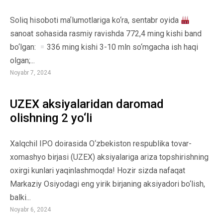
Soliq hisoboti maʼlumotlariga ko‘ra, sentabr oyida
sanoat sohasida rasmiy ravishda 772,4 ming kishi band
bo‘lgan:
336 ming kishi 3-10 mln so‘mgacha ish haqi
olgan;...
Noyabr 7, 2024
UZEX aksiyalaridan daromad
olishning 2 yo‘li
Xalqchil IPO doirasida O‘zbekiston respublika tovar-
xomashyo birjasi (UZEX) aksiyalariga ariza topshirishning
oxirgi kunlari yaqinlashmoqda! Hozir sizda nafaqat
Markaziy Osiyodagi eng yirik birjaning aksiyadori bo‘lish,
balki...
Noyabr 6, 2024