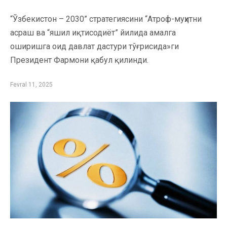
“Ўзбекистон – 2030” стратегиясини “Атроф-муҳитни
асраш ва “яшил иқтисодиёт” йилида амалга
оширишга оид давлат дастури тўғрисида»ги
Президент Фармони қабул қилинди.
Fevral 11, 2025