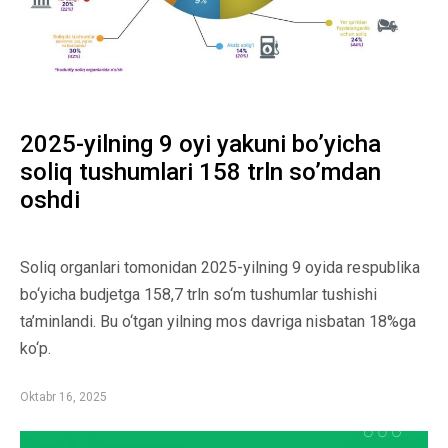
2025-yilning 9 oyi yakuni bo’yicha
soliq tushumlari 158 trln so’mdan
oshdi
Soliq organlari tomonidan 2025-yilning 9 oyida respublika
bo‘yicha budjetga 158,7 trln so‘m tushumlar tushishi
ta’minlandi. Bu o‘tgan yilning mos davriga nisbatan 18%ga
ko‘p.
Oktabr 16, 2025