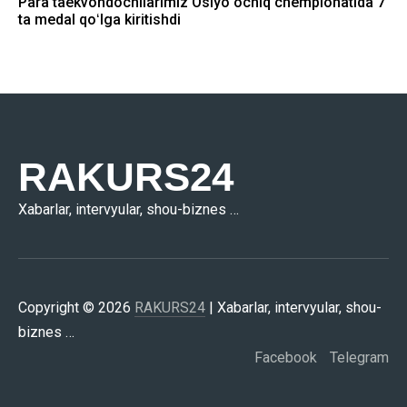
Para taekvondochilarimiz Osiyo ochiq chempionatida 7
ta medal qoʻlga kiritishdi
RAKURS24
Xabarlar, intervyular, shou-biznes …
Copyright © 2026
RAKURS24
| Xabarlar, intervyular, shou-
biznes …
Facebook
Telegram