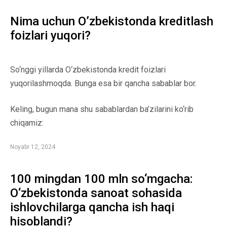
Nima uchun O’zbekistonda kreditlash
foizlari yuqori?
So‘nggi yillarda O‘zbekistonda kredit foizlari
yuqorilashmoqda. Bunga esa bir qancha sabablar bor.
Keling, bugun mana shu sabablardan ba’zilarini ko‘rib
chiqamiz:
Noyabr 12, 2024
100 mingdan 100 mln so‘mgacha:
O‘zbekistonda sanoat sohasida
ishlovchilarga qancha ish haqi
hisoblandi?