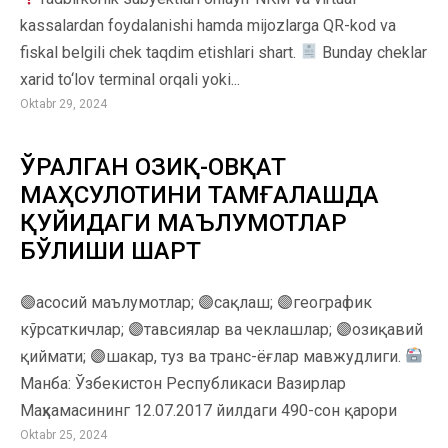
kassalardan foydalanishi hamda mijozlarga QR-kod va
fiskal belgili chek taqdim etishlari shart.
Bunday cheklar
xarid to‘lov terminal orqali yoki...
Oktabr 29, 2024
ЎРАЛГАН ОЗИҚ-ОВҚАТ
МАҲСУЛОТИНИ ТАМҒАЛАШДА
ҚУЙИДАГИ МАЪЛУМОТЛАР
БЎЛИШИ ШАРТ
🟣асосий маълумотлар; 🟣сақлаш; 🟣географик
кўрсаткичлар; 🟣тавсиялар ва чеклашлар; 🟣озиқавий
қиймати; 🟣шакар, туз ва транс-ёғлар мавжудлиги.
Манба: Ўзбекистон Республикаси Вазирлар
Маҳкамасининг 12.07.2017 йилдаги 490-сон қарори
Oktabr 25, 2024