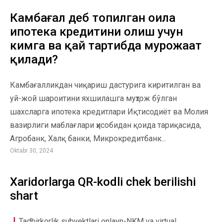
Камбағал деб топилган оила
ипотека кредитини олиш учун
кимга ва қай тартибда мурожаат
қилади?
Камбағалликдан чиқариш дастурига киритилган ва
уй-жой шароитини яхшилашга муҳтож бўлган
шахсларга ипотека кредитлари Иқтисодиёт ва Молия
вазирлиги маблағлари ҳисобидан қоида тариқасида,
Агробанк, Халқ банки, Микрокредитбанк...
Oktabr 30, 2024
Xaridorlarga QR-kodli chek berilishi
shart
Tadbirkorlik subyektlari onlayn-NKM va virtual