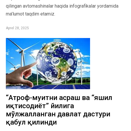
qilingan avtomashinalar haqida infografikalar yordamida
ma’lumot taqdim etamiz.
Aprel 28, 2025
“Атроф-муҳитни асраш ва “яшил
иқтисодиёт” йилига
мўлжалланган давлат дастури
қабул қилинди