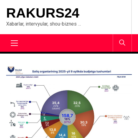
Skip
RAKURS24
to
content
Xabarlar, intervyular, shou-biznes …
Primary
Menu