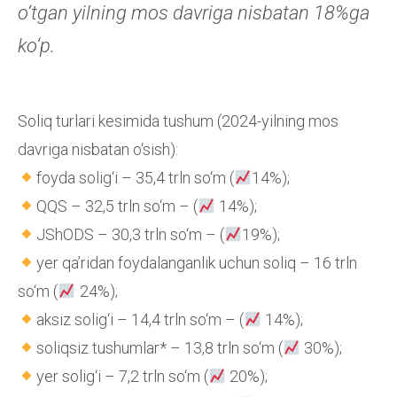
o‘tgan yilning mos davriga nisbatan 18%ga
ko‘p.
Soliq turlari kesimida tushum (2024-yilning mos
davriga nisbatan o‘sish):
foyda solig‘i – 35,4 trln so‘m (
14%);
QQS – 32,5 trln so‘m – (
14%);
JShODS – 30,3 trln so‘m – (
19%);
yer qa’ridan foydalanganlik uchun soliq – 16 trln
so‘m (
24%);
aksiz solig‘i – 14,4 trln so‘m – (
14%);
soliqsiz tushumlar* – 13,8 trln so‘m (
30%);
yer solig‘i – 7,2 trln so‘m (
20%);