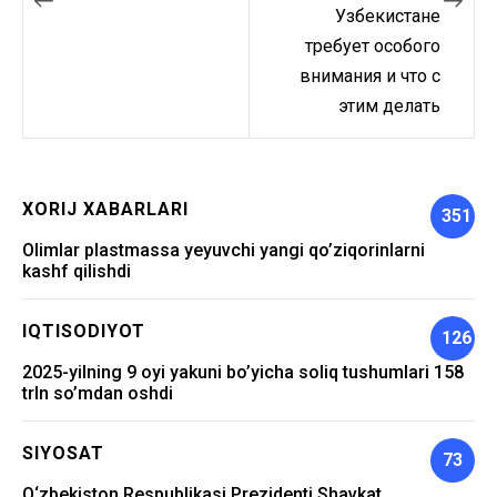
Узбекистане
требует особого
внимания и что с
этим делать
XORIJ XABARLARI
351
Olimlar plastmassa yeyuvchi yangi qo’ziqorinlarni
kashf qilishdi
IQTISODIYOT
126
2025-yilning 9 oyi yakuni bo’yicha soliq tushumlari 158
trln so’mdan oshdi
SIYOSAT
73
O‘zbekiston Respublikasi Prezidenti Shavkat