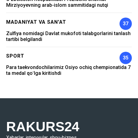
Mirziyoyevning arab-islom sammitidagi nutqi
MADANIYAT VA SAN'AT
37
Zulfiya nomidagi Davlat mukofoti talabgorlarini tanlash
tartibi belgilandi
SPORT
35
Para taekvondochilarimiz Osiyo ochiq chempionatida 7
ta medal qoʻlga kiritishdi
RAKURS24
Xabarlar, intervyular, shou-biznes …