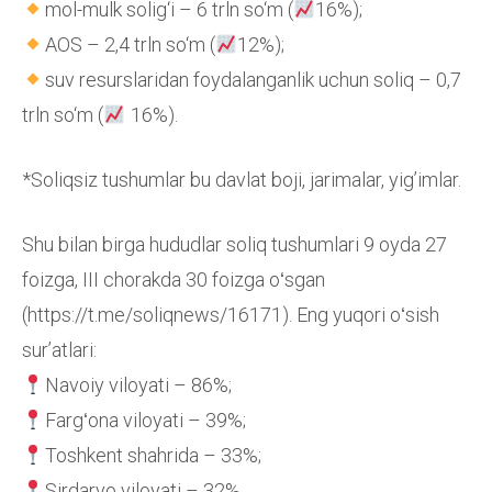
mol-mulk solig‘i – 6 trln so‘m (
16%);
AOS – 2,4 trln so‘m (
12%);
suv resurslaridan foydalanganlik uchun soliq – 0,7
trln so‘m (
16%).
*Soliqsiz tushumlar bu davlat boji, jarimalar, yig’imlar.
Shu bilan birga hududlar soliq tushumlari 9 oyda 27
foizga, III chorakda 30 foizga oʻsgan
(https://t.me/soliqnews/16171). Eng yuqori oʻsish
surʼatlari:
Navoiy viloyati – 86%;
Fargʻona viloyati – 39%;
Toshkent shahrida – 33%;
Sirdaryo viloyati – 32%.