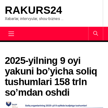
Skip
RAKURS24
to
content
Xabarlar, intervyular, shou-biznes …
Primary
Menu
2025-yilning 9 oyi
yakuni bo’yicha soliq
tushumlari 158 trln
so’mdan oshdi