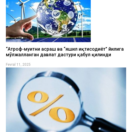
“Атроф-муҳитни асраш ва “яшил иқтисодиёт” йилига
мўлжалланган давлат дастури қабул қилинди
Fevral 11, 2025