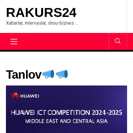
Skip
RAKURS24
to
content
Xabarlar, intervyular, shou-biznes …
Primary
Menu
Tanlov