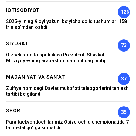
IQTISODIYOT
126
2025-yilning 9 oyi yakuni bo’yicha soliq tushumlari 158
trln so’mdan oshdi
SIYOSAT
73
O‘zbekiston Respublikasi Prezidenti Shavkat
Mirziyoyevning arab-islom sammitidagi nutqi
MADANIYAT VA SAN'AT
37
Zulfiya nomidagi Davlat mukofoti talabgorlarini tanlash
tartibi belgilandi
SPORT
35
Para taekvondochilarimiz Osiyo ochiq chempionatida 7
ta medal qoʻlga kiritishdi