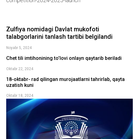
competition-2024-2025-launch
Zulfiya nomidagi Davlat mukofoti
talabgorlarini tanlash tartibi belgilandi
Noyabr 5, 2024
Chet tili imtihonining to’lovi onlayn qaytarib beriladi
Oktabr 22, 2024
18-oktabr- rad qilingan murojaatlarni tahrirlab, qayta
uzatish kuni
Oktabr 18, 2024