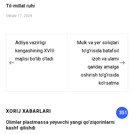
Til-millat ruhi
Oktabr 17, 2024
Adliya vazirligi
Mulk va yer soliqlari
Post
kengashining XVIII
to’g’risida batafsil
menyusi
majlisi bo’lib o’tadi
izoh va ularni
qanday amalga
oshirish to’g’risida
ko’rsatma
XORIJ XABARLARI
351
Olimlar plastmassa yeyuvchi yangi qo’ziqorinlarni
kashf qilishdi