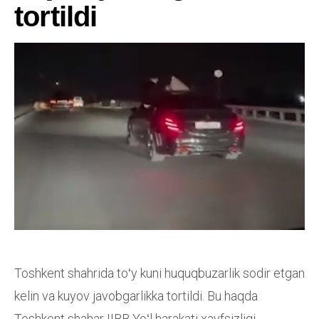
tortildi
Toshkent shahrida toʻy kuni huquqbuzarlik sodir etgan
kelin va kuyov javobgarlikka tortildi. Bu haqda
Toshkent shahar IIBB Yoʻl harakati xavfsizligi