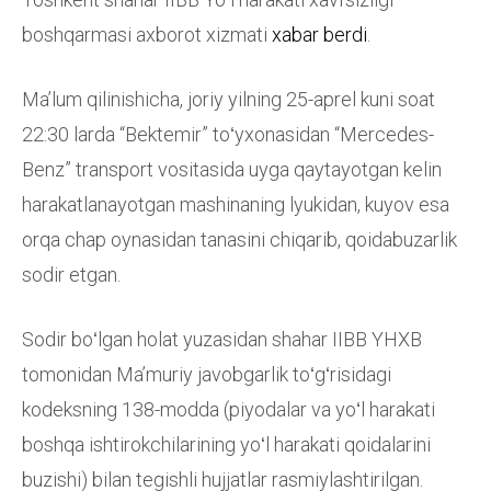
boshqarmasi axborot xizmati
xabar berdi
.
Maʼlum qilinishicha, joriy yilning 25-aprel kuni soat
22:30 larda “Bektemir” toʻyxonasidan “Mercedes-
Benz” transport vositasida uyga qaytayotgan kelin
harakatlanayotgan mashinaning lyukidan, kuyov esa
orqa chap oynasidan tanasini chiqarib, qoidabuzarlik
sodir etgan.
Sodir boʻlgan holat yuzasidan shahar IIBB YHXB
tomonidan Maʼmuriy javobgarlik toʻgʻrisidagi
kodeksning 138-modda (piyodalar va yoʻl harakati
boshqa ishtirokchilarining yoʻl harakati qoidalarini
buzishi) bilan tegishli hujjatlar rasmiylashtirilgan.