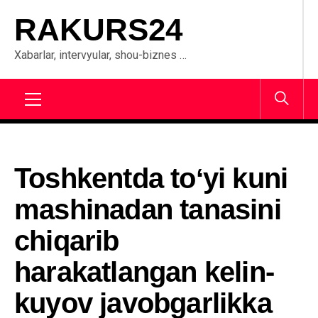
Skip
RAKURS24
to
content
Xabarlar, intervyular, shou-biznes …
Primary
Menu
Toshkentda toʻyi kuni
mashinadan tanasini
chiqarib
harakatlangan kelin-
kuyov javobgarlikka