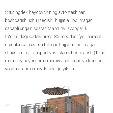
Shuningdek, haydovchining avtomashinani
boshqarish uchun tegishli hujjatlari boʻlmagani
sababli unga nisbatan Maʼmuriy javobgarlik
toʻgʻrisidagi kodeksning 135-moddasi (yoʻl harakati
qoidalarida nazarda tutilgan hujjatlari boʻlmagan
shaxslarning transport vositalarini boshqarishi) bilan
maʼmuriy bayonnoma rasmiylashtirilgan va transport
vositasi jarima maydoniga qoʻyilgan.