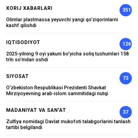
XORIJ XABARLARI
351
Olimlar plastmassa yeyuvchi yangi qo’ziqorinlarni
kashf qilishdi
IQTISODIYOT
126
2025-yilning 9 oyi yakuni bo’yicha soliq tushumlari 158
trln so’mdan oshdi
SIYOSAT
73
O‘zbekiston Respublikasi Prezidenti Shavkat
Mirziyoyevning arab-islom sammitidagi nutqi
MADANIYAT VA SAN'AT
37
Zulfiya nomidagi Davlat mukofoti talabgorlarini tanlash
tartibi belgilandi