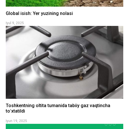
Global isish: Yer yuzining nolasi
Iyul 9, 2025
Toshkentning oltita tumanida tabiiy gaz vaqtincha
toʻxtatildi
Iyun 19, 2025