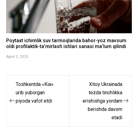
Poytaxt ichimlik suv tarmoqlarida bahor-yoz mavsum
oldi profilaktik-ta’mirlash ishlari sanasi ma’lum qilindi
Aprel 3, 2025
Toshkentda «Kia»
Xitoy Ukrainada
Post
urib yuborgan
tezda tinchlikka
menyusi
piyoda vafot etdi
erishishga yordam
berishda davom
etadi