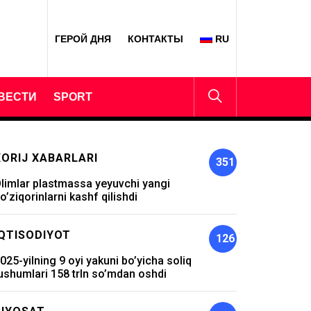
ГЕРОЙ ДНЯ
КОНТАКТЫ
RU
ВЕСТИ
SPORT
XORIJ XABARLARI
351
limlar plastmassa yeyuvchi yangi
o’ziqorinlarni kashf qilishdi
IQTISODIYOT
126
025-yilning 9 oyi yakuni bo’yicha soliq
ushumlari 158 trln so’mdan oshdi