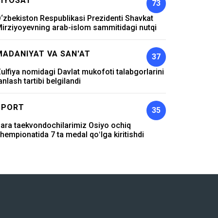
SIYOSAT
73
‘zbekiston Respublikasi Prezidenti Shavkat
irziyoyevning arab-islom sammitidagi nutqi
MADANIYAT VA SAN'AT
37
ulfiya nomidagi Davlat mukofoti talabgorlarini
anlash tartibi belgilandi
SPORT
35
ara taekvondochilarimiz Osiyo ochiq
hempionatida 7 ta medal qoʻlga kiritishdi