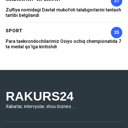
37
Zulfiya nomidagi Davlat mukofoti talabgorlarini tanlash
tartibi belgilandi
SPORT
35
Para taekvondochilarimiz Osiyo ochiq chempionatida 7
ta medal qoʻlga kiritishdi
RAKURS24
Xabarlar, intervyular, shou-biznes …