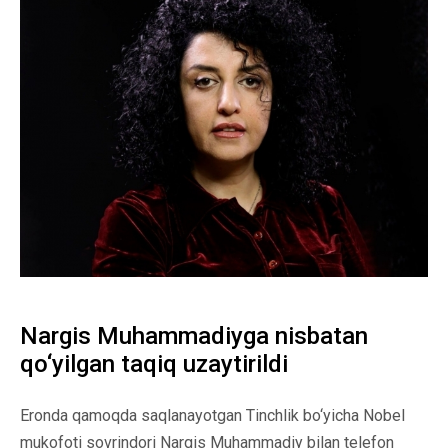
Nargis Muhammadiyga nisbatan
qo‘yilgan taqiq uzaytirildi
Eronda qamoqda saqlanayotgan Tinchlik bo‘yicha Nobel
mukofoti sovrindori Nargis Muhammadiy bilan telefon