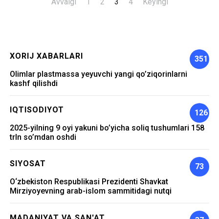
Avvalgi
1
2
3
4
Keyingi
Maqolalar
bo‘yicha
harakatlanish
XORIJ XABARLARI
351
Olimlar plastmassa yeyuvchi yangi qo’ziqorinlarni
kashf qilishdi
IQTISODIYOT
126
2025-yilning 9 oyi yakuni bo’yicha soliq tushumlari 158
trln so’mdan oshdi
SIYOSAT
73
O‘zbekiston Respublikasi Prezidenti Shavkat
Mirziyoyevning arab-islom sammitidagi nutqi
MADANIYAT VA SAN'AT