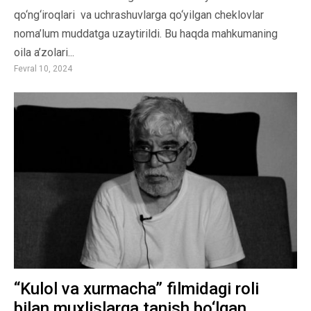
qo‘ng‘iroqlari va uchrashuvlarga qo‘yilgan cheklovlar
noma’lum muddatga uzaytirildi. Bu haqda mahkumaning
oila a’zolari...
Fevral 10, 2024
“Kulol va xurmacha” filmidagi roli
bilan muxlislarga tanish bo‘lgan