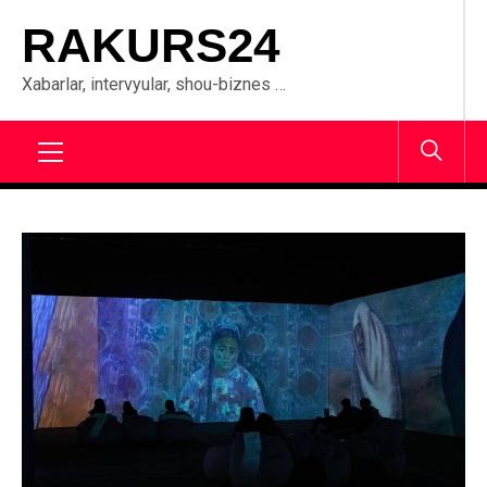
Skip
RAKURS24
to
content
Xabarlar, intervyular, shou-biznes …
Primary
Menu