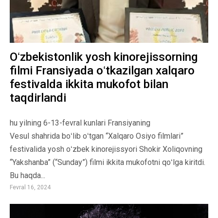
Oʻzbekistonlik yosh kinorejissorning
filmi Fransiyada oʻtkazilgan xalqaro
festivalda ikkita mukofot bilan
taqdirlandi
hu yilning 6-13-fevral kunlari Fransiyaning
Vesul shahrida boʻlib oʻtgan “Xalqaro Osiyo filmlari”
festivalida yosh oʻzbek kinorejissyori Shokir Xoliqovning
“Yakshanba” (“Sunday”) filmi ikkita mukofotni qoʻlga kiritdi.
Bu haqda...
Fevral 16, 2024