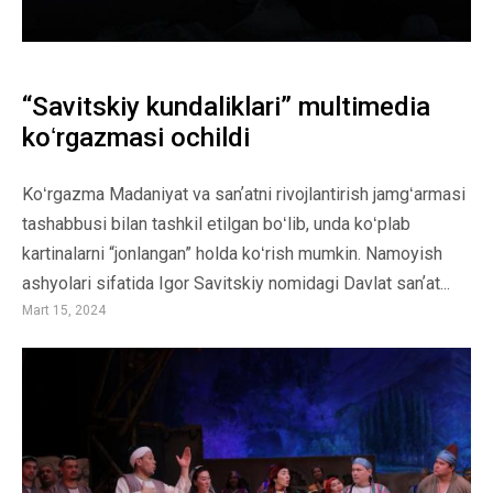
“Savitskiy kundaliklari” multimedia
koʻrgazmasi ochildi
Koʻrgazma Madaniyat va sanʼatni rivojlantirish jamgʻarmasi
tashabbusi bilan tashkil etilgan boʻlib, unda koʻplab
kartinalarni “jonlangan” holda koʻrish mumkin. Namoyish
ashyolari sifatida Igor Savitskiy nomidagi Davlat sanʼat...
Mart 15, 2024