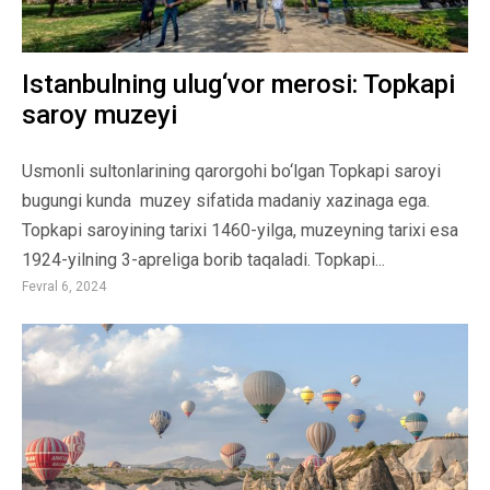
Istanbulning ulug‘vor merosi: Topkapi
saroy muzeyi
Usmonli sultonlarining qarorgohi bo‘lgan Topkapi saroyi
bugungi kunda muzey sifatida madaniy xazinaga ega.
Topkapi saroyining tarixi 1460-yilga, muzeyning tarixi esa
1924-yilning 3-apreliga borib taqaladi. Topkapi...
Fevral 6, 2024