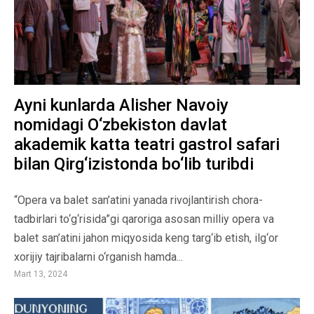
Ayni kunlarda Alisher Navoiy
nomidagi O‘zbekiston davlat
akademik katta teatri gastrol safari
bilan Qirg‘izistonda bo‘lib turibdi
“Opera va balet san’atini yanada rivojlantirish chora-
tadbirlari to‘g‘risida”gi qaroriga asosan milliy opera va
balet san’atini jahon miqyosida keng targ‘ib etish, ilg‘or
xorijiy tajribalarni o‘rganish hamda...
Mart 13, 2024