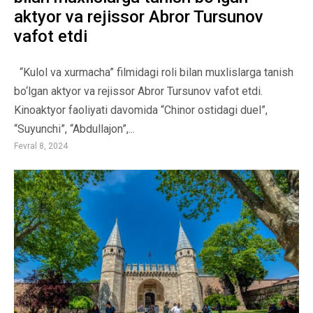
aktyor va rejissor Abror Tursunov
vafot etdi
“Kulol va xurmacha” filmidagi roli bilan muxlislarga tanish
bo‘lgan aktyor va rejissor Abror Tursunov vafot etdi.
Kinoaktyor faoliyati davomida “Chinor ostidagi duel”,
“Suyunchi”, “Abdullajon”,...
Fevral 8, 2024