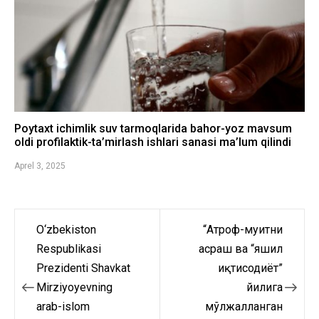
Poytaxt ichimlik suv tarmoqlarida bahor-yoz mavsum
oldi profilaktik-ta’mirlash ishlari sanasi ma’lum qilindi
Aprel 3, 2025
O‘zbekiston
“Атроф-муҳитни
Post
Respublikasi
асраш ва “яшил
menyusi
Prezidenti Shavkat
иқтисодиёт”
Mirziyoyevning
йилига
arab-islom
мўлжалланган