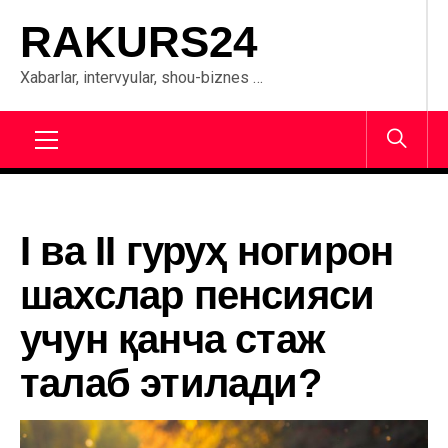
Skip
RAKURS24
to
content
Xabarlar, intervyular, shou-biznes …
Primary
Menu
I ва II гуруҳ ногирон
шахслар пенсияси
учун қанча стаж
талаб этилади?