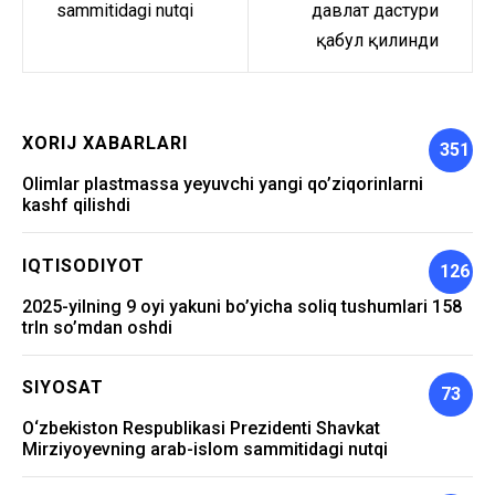
sammitidagi nutqi
давлат дастури
қабул қилинди
XORIJ XABARLARI
351
Olimlar plastmassa yeyuvchi yangi qo’ziqorinlarni
kashf qilishdi
IQTISODIYOT
126
2025-yilning 9 oyi yakuni bo’yicha soliq tushumlari 158
trln so’mdan oshdi
SIYOSAT
73
O‘zbekiston Respublikasi Prezidenti Shavkat
Mirziyoyevning arab-islom sammitidagi nutqi