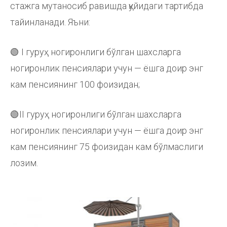
стажга мутаносиб равишда қуйидаги тартибда
тайинланади. Яъни:
🟢 I гуруҳ ногиронлиги бўлган шахсларга
ногиронлик пенсиялари учун — ёшга доир энг
кам пенсиянинг 100 фоизидан;
🟢II гуруҳ ногиронлиги бўлган шахсларга
ногиронлик пенсиялари учун — ёшга доир энг
кам пенсиянинг 75 фоизидан кам бўлмаслиги
лозим.