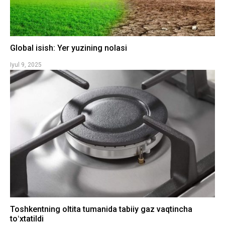
Global isish: Yer yuzining nolasi
Iyul 9, 2025
Toshkentning oltita tumanida tabiiy gaz vaqtincha
toʻxtatildi