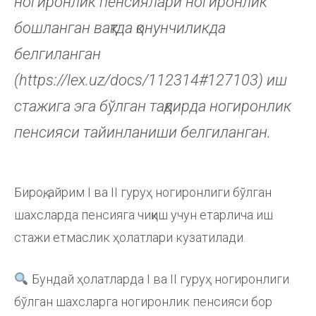
ногиронлик пенсиялари ногиронлик
бошланган вақтда қонунчиликда
белгиланган
(https://lex.uz/docs/112314#127103) иш
стажига эга бўлган тақдирда ногиронлик
пенсияси тайинланиши белгиланган.
Бироқ, айрим I ва II гуруҳ ногиронлиги бўлган
шахсларда пенсияга чиқиш учун етарлича иш
стажи етмаслик ҳолатлари кузатилади.
Бундай ҳолатларда I ва II гуруҳ ногиронлиги
бўлган шахсларга ногиронлик пенсияси бор