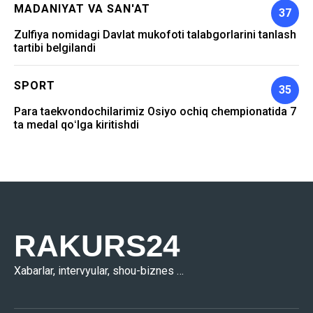
MADANIYAT VA SAN'AT
37
Zulfiya nomidagi Davlat mukofoti talabgorlarini tanlash
tartibi belgilandi
SPORT
35
Para taekvondochilarimiz Osiyo ochiq chempionatida 7
ta medal qoʻlga kiritishdi
RAKURS24
Xabarlar, intervyular, shou-biznes …