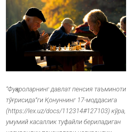
“Фуқароларнинг давлат пенсия таъминоти
тўғрисида”ги Қонуннинг 17-моддасига
(https://lex.uz/docs/112314#127103) кўра,
умумий касаллик туфайли бериладиган