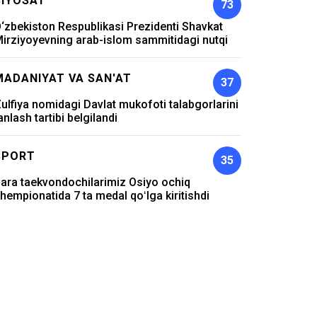
SIYOSAT
73
‘zbekiston Respublikasi Prezidenti Shavkat
irziyoyevning arab-islom sammitidagi nutqi
MADANIYAT VA SAN'AT
37
ulfiya nomidagi Davlat mukofoti talabgorlarini
anlash tartibi belgilandi
SPORT
35
ara taekvondochilarimiz Osiyo ochiq
hempionatida 7 ta medal qoʻlga kiritishdi