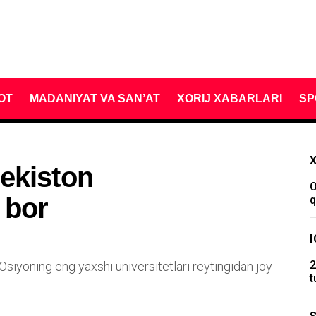
OT
MADANIYAT VA SAN’AT
XORIJ XABARLARI
SP
ekiston
O
 bor
q
2
Osiyoning eng yaxshi universitetlari reytingidan joy
t