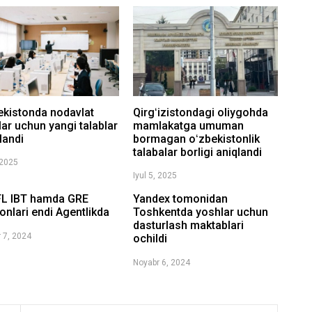
ekistonda nodavlat
Qirgʻizistondagi oliygohda
ar uchun yangi talablar
mamlakatga umuman
landi
bormagan oʻzbekistonlik
talabalar borligi aniqlandi
 2025
Iyul 5, 2025
L IBT hamda GRE
Yandex tomonidan
onlari endi Agentlikda
Toshkentda yoshlar uchun
dasturlash maktablari
 7, 2024
ochildi
Noyabr 6, 2024