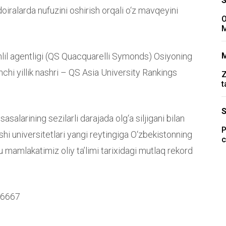
oiralarda nufuzini oshirish orqali o‘z mavqeyini
O
M
ahlil agentligi (QS Quacquarelli Symonds) Osiyoning
inchi yillik nashri – QS Asia University Rankings
Z
t
asalarining sezilarli darajada olg‘a siljigani bilan
P
shi universitetlari yangi reytingiga O‘zbekistonning
c
 bu mamlakatimiz oliy ta’limi tarixidagi mutlaq rekord
26667