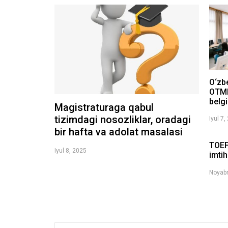
O‘zb
OTMl
belgi
Magistraturaga qabul
tizimdagi nosozliklar, oradagi
Iyul 7,
bir hafta va adolat masalasi
TOEF
Iyul 8, 2025
imtih
Noyabr