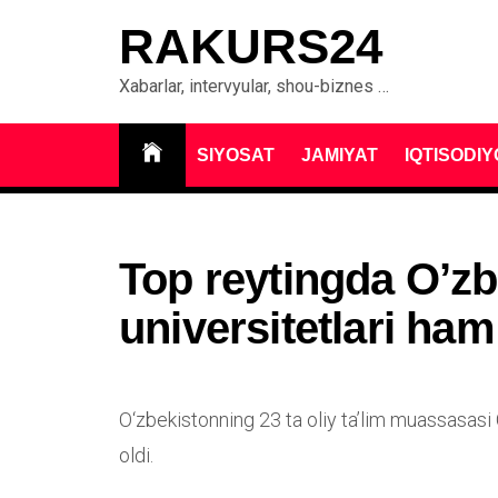
Skip
RAKURS24
to
content
Xabarlar, intervyular, shou-biznes …
SIYOSAT
JAMIYAT
IQTISODIY
Top reytingda O’zb
universitetlari ham
O‘zbekistonning 23 ta oliy ta’lim muassasasi 
oldi.