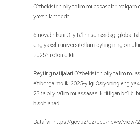
O‘zbekiston oliy ta’lim muassasalari xalqaro d
yaxshilamoqda.
6-noyabr kuni Oliy ta’lim sohasidagi global t
eng yaxshi universitetlari reytingining o‘n olt
2025’ni e’lon qildi.
Reyting natijalari O‘zbekiston oliy ta’lim muass
e’tiborga molik. 2025-yilgi Osiyoning eng yax
23 ta oliy ta’lim muassasasi kiritilgan bo‘lib,
hisoblanadi.
Batafsil: https://gov.uz/oz/edu/news/view/