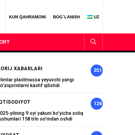
KUN QAHRAMONI
BOG`LANISH
UZ
ORT
XORIJ XABARLARI
351
limlar plastmassa yeyuvchi yangi
o’ziqorinlarni kashf qilishdi
IQTISODIYOT
126
025-yilning 9 oyi yakuni bo’yicha soliq
ushumlari 158 trln so’mdan oshdi