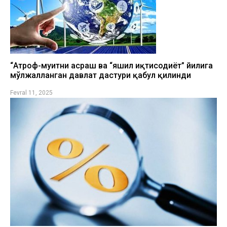
“Атроф-муҳитни асраш ва “яшил иқтисодиёт” йилига
мўлжалланган давлат дастури қабул қилинди
Fevral 11, 2025