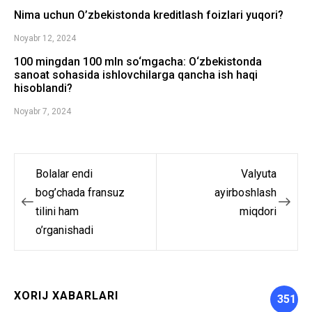
Nima uchun O’zbekistonda kreditlash foizlari yuqori?
Noyabr 12, 2024
100 mingdan 100 mln so‘mgacha: O‘zbekistonda
sanoat sohasida ishlovchilarga qancha ish haqi
hisoblandi?
Noyabr 7, 2024
Bolalar endi
Valyuta
Post
bog’chada fransuz
ayirboshlash
menyusi
tilini ham
miqdori
o’rganishadi
XORIJ XABARLARI
351