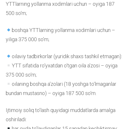
YTTlarning yollanma xodimlari uchun – oyiga 187
500 so‘m;
boshqa YTTlarning yollanma xodimlari uchun –
yiliga 375 000 so’m;
oilaviy tadbirkorlar (yuridik shaxs tashkil etmagan):
YTT sifatida ro‘yxatdan o‘tgan oila a’zosi – oyiga
375 000 so‘m;
oilaning boshqa a’zolari (18 yoshga to‘lmaganlar
bundan mustasno) – oyiga 187 500 so‘m.
Ijtimoiy soliq to’lash quyidagi muddatlarda amalga
oshiriladi:
har oyda to’laydiganlar 15 sanadan kechiktirmay;