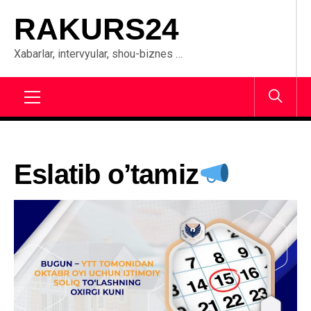
Skip
RAKURS24
to
content
Xabarlar, intervyular, shou-biznes …
Primary
Menu
Eslatib o’tamiz