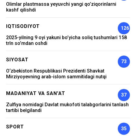
Olimlar plastmassa yeyuvchi yangi qo’ziqorinlarni
kashf qilishdi
IQTISODIYOT
126
2025-yilning 9 oyi yakuni bo’yicha soliq tushumlari 158
trln so’mdan oshdi
SIYOSAT
73
O‘zbekiston Respublikasi Prezidenti Shavkat
Mirziyoyevning arab-islom sammitidagi nutqi
MADANIYAT VA SAN'AT
37
Zulfiya nomidagi Davlat mukofoti talabgorlarini tanlash
tartibi belgilandi
SPORT
35