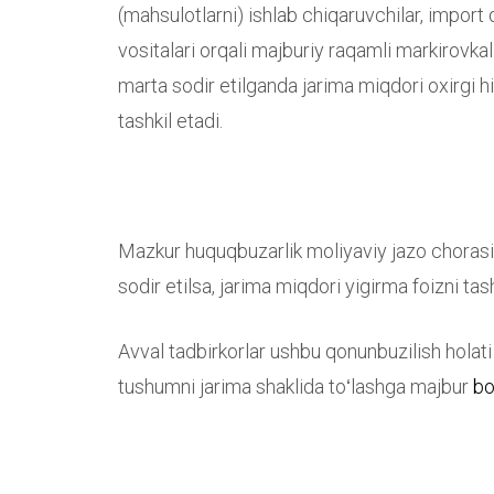
(mahsulotlarni) ishlab chiqaruvchilar, import 
vositalari orqali majburiy raqamli markirovkal
marta sodir etilganda jarima miqdori oxirgi h
tashkil etadi.
Mazkur huquqbuzarlik moliyaviy jazo chorasi 
sodir etilsa, jarima miqdori yigirma foizni tas
Avval tadbirkorlar ushbu qonunbuzilish holat
tushumni jarima shaklida toʻlashga majbur
bo