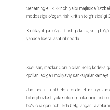
Senatning ellik ikkinchi yalpi majlisida “Oʻz
moddasiga oʻzgartirish kiritish toʻgʻrisida”gi Q
Kiritilayotgan oʻzgartirishga koʻra, soliq toʻgʻ
yanada liberallashtirilmoqda.
Xususan, mazkur Qonun bilan Soliq kodeksiga 
qoʻllaniladigan moliyaviy sanksiyalar kamaytir
Jumladan, fiskal belgilarni aks ettirish yoxud
bilan jihozlash yoki soliq organlarining axborot
boʻyicha qonunchilikda belgilangan talablarni 