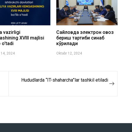
a vazirligi
Сайловда электрон овоз
shining XVIII majlisi
бериш тартиби синаб
b o’tadi
кўрилади
 14, 2024
Oktabr 12, 2024
Hududlarda “IT-shaharcha”lar tashkil etiladi