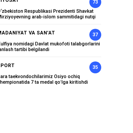
SIYOSAT
73
‘zbekiston Respublikasi Prezidenti Shavkat
irziyoyevning arab-islom sammitidagi nutqi
MADANIYAT VA SAN'AT
37
ulfiya nomidagi Davlat mukofoti talabgorlarini
anlash tartibi belgilandi
SPORT
35
ara taekvondochilarimiz Osiyo ochiq
hempionatida 7 ta medal qoʻlga kiritishdi