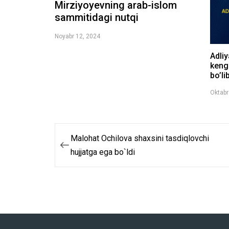
Mirziyoyevning arab-islom
sammitidagi nutqi
Noyabr 12, 2024
Adliy
kenga
bo’li
Oktabr
Malohat Ochilova shaxsini tasdiqlovchi
Post
hujjatga ega bo`ldi
menyusi