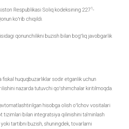
1
bekiston Respublikasi Soliq kodeksining 227
-
onun koʻrib chiqildi.
risidagi qonunchilikni buzish bilan bogʻliq javobgarlik
fiskal huquqbuzarliklar sodir etganlik uchun
ilishini nazarda tutuvchi qoʻshimchalar kiritilmoqda.
 avtomatlashtirilgan hisobga olish oʻlchov vositalari
 tizimlari bilan integratsiya qilinishini taʼminlash
yoki tartibni buzish, shuningdek, tovarlarni