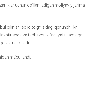
zarliklar uchun qoʻllaniladigan moliyaviy jarima
l qilinishi soliq toʻgʻrisidagi qonunchilikni
shtirishga va tadbirkorlik faoliyatini amalga
ga xizmat qiladi.
dan maʼqullandi.