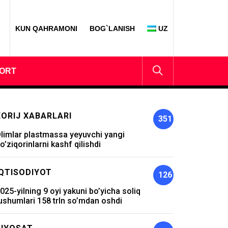
KUN QAHRAMONI
BOG`LANISH
UZ
ORT
XORIJ XABARLARI
351
limlar plastmassa yeyuvchi yangi
o’ziqorinlarni kashf qilishdi
IQTISODIYOT
126
025-yilning 9 oyi yakuni bo’yicha soliq
ushumlari 158 trln so’mdan oshdi