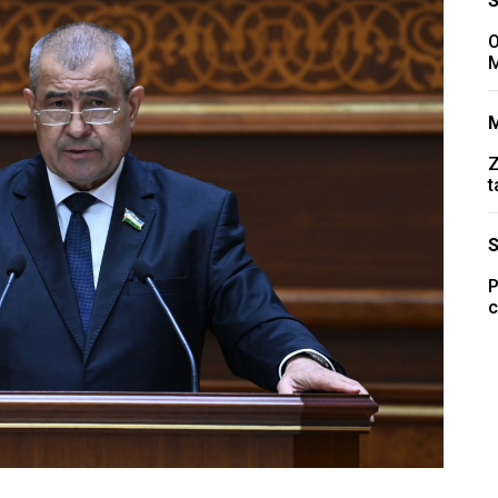
O
M
Z
t
P
c