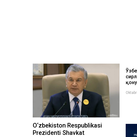
Ўзбе
сирл
қону
Oktabr
O‘zbekiston Respublikasi
Prezidenti Shavkat