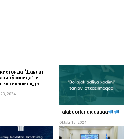
кистонда “Давлат
ари тўғрисида”ги
н янгиланмоқда
 23, 2024
Talabgorlar diqqatiga
Oktabr 15, 2024