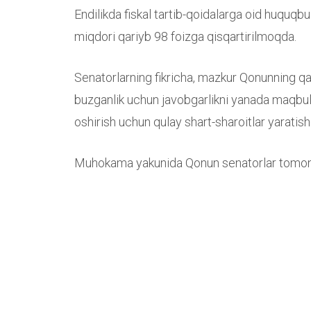
Endilikda fiskal tartib-qoidalarga oid huquqbu
miqdori qariyb 98 foizga qisqartirilmoqda.
Senatorlarning fikricha, mazkur Qonunning qabu
buzganlik uchun javobgarlikni yanada maqbulla
oshirish uchun qulay shart-sharoitlar yaratish
Muhokama yakunida Qonun senatorlar tomoni