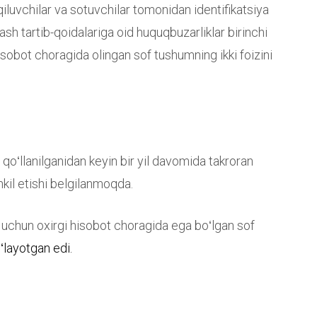
qiluvchilar va sotuvchilar tomonidan identifikatsiya
ash tartib-qoidalariga oid huquqbuzarliklar birinchi
isobot choragida olingan sof tushumning ikki foizini
qoʻllanilganidan keyin bir yil davomida takroran
hkil etishi belgilanmoqda.
i uchun oxirgi hisobot choragida ega boʻlgan sof
ʻlayotgan edi.