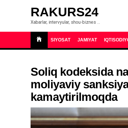
Skip
RAKURS24
to
content
Xabarlar, intervyular, shou-biznes …
SIYOSAT
JAMIYAT
IQTISODIY
Soliq kodeksida na
moliyaviy sanksiya
kamaytirilmoqda