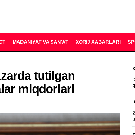
OT
MADANIYAT VA SAN’AT
XORIJ XABARLARI
SP
zarda tutilgan
O
lar miqdorlari
q
2
t