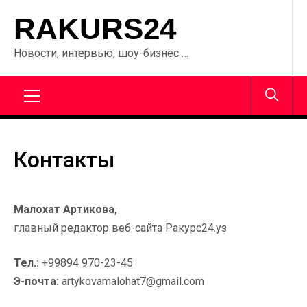
Перейти
RAKURS24
к
содержанию
Новости, интервью, шоу-бизнес …
Главное
меню
Контакты
Малохат Артикова,
главный редактор веб-сайта Ракурс24.уз
Тел.:
+99894 970-23-45
Э-почта:
artykovamalohat7@gmail.com